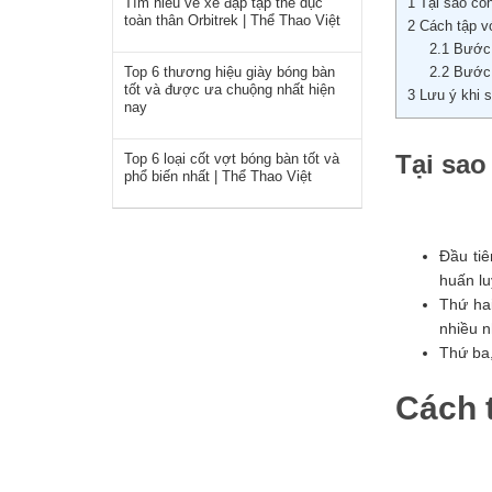
Tìm hiểu về xe đạp tập thể dục
1
Tại sao con
toàn thân Orbitrek | Thể Thao Việt
2
Cách tập vớ
2.1
Bước 
Top 6 thương hiệu giày bóng bàn
2.2
Bước 2
tốt và được ưa chuộng nhất hiện
3
Lưu ý khi s
nay
Tại sao
Top 6 loại cốt vợt bóng bàn tốt và
phổ biến nhất | Thể Thao Việt
Đầu tiê
huấn lu
Thứ hai
nhiều n
Thứ ba,
Cách 