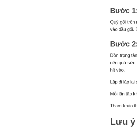
Bước 1
Quỳ gối trên 
vào đầu gối. 
Bước 2:
Dồn trọng tâ
nên quá sức t
hít vào.
Lặp đi lặp lại
Mỗi lần tập k
Tham khảo t
Lưu ý