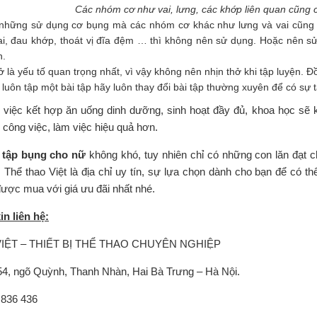
Các nhóm cơ như vai, lưng, các khớp liên quan cũng 
những sử dụng cơ bụng mà các nhóm cơ khác như lưng và vai cũng c
ai, đau khớp, thoát vị đĩa đệm … thì không nên sử dụng. Hoặc nên s
h.
ở là yếu tố quan trọng nhất, vì vậy không nên nhịn thở khi tập luyện.
 luôn tập một bài tập hãy luôn thay đổi bài tập thường xuyên để có sự
 việc kết hợp ăn uống dinh dưỡng, sinh hoạt đầy đủ, khoa học sẽ
g công việc, làm việc hiệu quả hơn.
 tập bụng cho nữ
không khó, tuy nhiên chỉ có những con lăn đạt 
 Thể thao Việt là địa chỉ uy tín, sự lựa chọn dành cho bạn để có 
ược mua với giá ưu đãi nhất nhé.
xin liên hệ:
IỆT – THIẾT BỊ THỂ THAO CHUYÊN NGHIỆP
154, ngõ Quỳnh, Thanh Nhàn, Hai Bà Trưng – Hà Nội.
 836 436