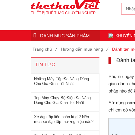
THIẾT BỊ THỂ THAO CHUYÊN NGHIỆP
DANH MỤC SẢN PHẨM
KHUYẾN 
Trang chủ
⁄
Hướng dẫn mua hàng
⁄
Đánh tan m
Đánh ta
TIN TỨC
Phụ nữ ngày n
Những Máy Tập Đa Năng Dùng
gian dành ch
Cho Gia Đình Tốt Nhất
pháp nào để 
Top Máy Chạy Bộ Điện Đa Năng
Sử dụng
con
Dùng Cho Gia Đình Tốt Nhất
chị em có vò
Xe đạp tập liên hoàn là gì? Nên
mua xe đạp tập thương hiệu nào?