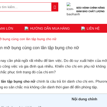
BẢO HÀNH CHÍNH HÃNG
ĐẢM BẢO CHẤT LƯỢNG
MẠI LỚN
HƯỚNG DẪN MUA HÀNG
LIÊN HỆ
ỡ bụng cùng con lăn tập bụng cho nữ
n mỡ bụng cùng con lăn tập bụng cho nữ
ay cần phải ngồi rất nhiều để làm việc. Do đó sự xuất hiện của mỡ 
o công việc và gia đình quá nhiều. Khiến cho chị em phụ nữ không c
khắc phục tình trạng đó của chị em?
 lăn tập bụng cho nữ
chính là câu trả lời dành cho chị em. Phươ
ng eo săn chắc mà không cần dành thời gian để đến phòng tập.
Nội dung chính