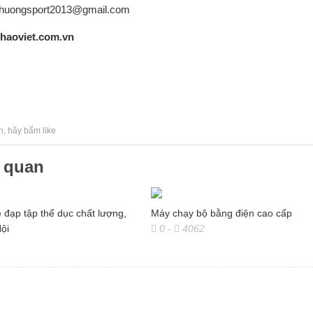
nphuongsport2013@gmail.com
thaoviet.com.vn
h, hãy bấm like
n quan
e đạp tập thể dục chất lượng,
Máy chạy bộ bằng điện cao cấp
Nội
0
-
4062