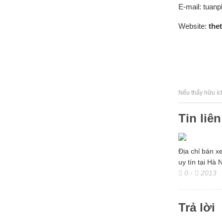
E-mail: tua
Website:
the
Nếu thấy hữu íc
Tin liê
Địa chỉ bán x
uy tín tại Hà 
0
-
2013
Trả lời