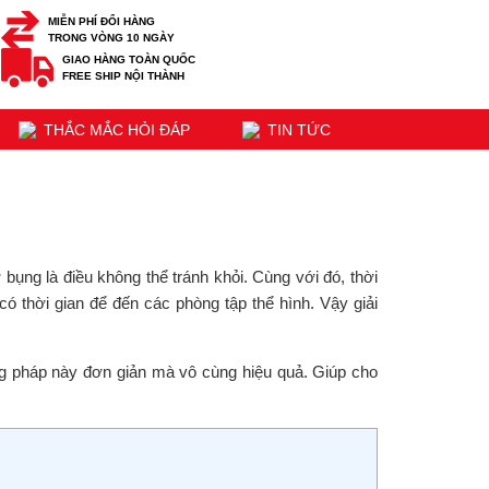
MIỄN PHÍ ĐỔI HÀNG
TRONG VÒNG 10 NGÀY
GIAO HÀNG TOÀN QUỐC
FREE SHIP NỘI THÀNH
THẮC MẮC HỎI ĐÁP
TIN TỨC
bụng là điều không thể tránh khỏi. Cùng với đó, thời
ó thời gian để đến các phòng tập thể hình. Vậy giải
ng pháp này đơn giản mà vô cùng hiệu quả. Giúp cho