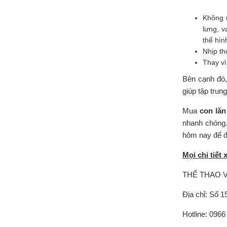
Không 
lưng, v
thể hìn
Nhịp th
Thay vì
Bên cạnh đó,
giúp tập trun
Mua
con lăn
nhanh chóng.
hôm nay để đ
Mọi chi tiết 
THỂ THAO V
Địa chỉ: Số 
Hotline: 0966