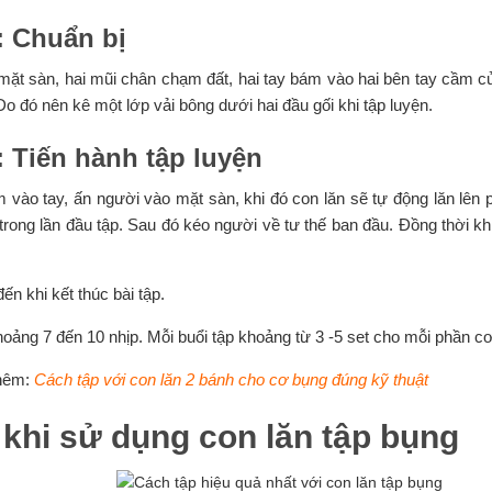
: Chuẩn bị
mặt sàn, hai mũi chân chạm đất, hai tay bám vào hai bên tay cầm của
Do đó nên kê một lớp vải bông dưới hai đầu gối khi tập luyện.
 Tiến hành tập luyện
m vào tay, ấn người vào mặt sàn, khi đó con lăn sẽ tự động lăn lên 
rong lần đầu tập. Sau đó kéo người về tư thế ban đầu. Đồng thời khi 
 đến khi kết thúc bài tập.
hoảng 7 đến 10 nhịp. Mỗi buổi tập khoảng từ 3 -5 set cho mỗi phần 
hêm:
Cách tập với con lăn 2 bánh cho cơ bụng đúng kỹ thuật
 khi sử dụng con lăn tập bụng