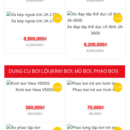
9,000,000
₫
9,000,000
₫
3%
4%
Xà kép ngoài trời JA-1701
Xe đạp tập thể dục cố định JA-
3600
8,900,000
₫
8,200,000
₫
9,200,000
₫
8,500,000
₫
DỤNG CỤ BƠI LỘI (KÍNH BƠI, MŨ BƠI, PHAO BƠI)
10%
13%
Kính bơi View V500S
Phao bơi trẻ em hình tim
360,000
₫
70,000
₫
400,000
₫
80,000
₫