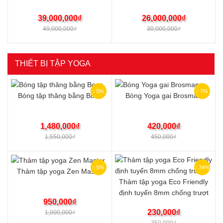
39,000,000
₫
26,000,000
₫
49,000,000
₫
30,000,000
₫
THIẾT BỊ TẬP YOGA
5%
7%
Bóng tập thăng bằng Bosu
Bóng Yoga gai Brosman
1,480,000
₫
420,000
₫
1,550,000
₫
450,000
₫
5%
34%
Thảm tập yoga Zen Master
Thảm tập yoga Eco Friendly
định tuyến 8mm chống trượt
950,000
₫
230,000
₫
1,000,000
₫
350,000
₫