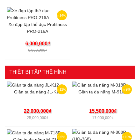
14%
Xe đạp tập thể dục Profitness
PRO-216A
6,000,000
₫
6,950,000
₫
THIẾT BỊ TẬP THỂ HÌNH
12%
9%
Giàn tạ đa năng JL-K12
Giàn tạ đa năng M-918P
22,000,000
₫
15,500,000
₫
25,000,000
₫
17,000,000
₫
5%
10%
Giàn tạ đa năng M-718P