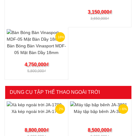
3,150,000
₫
3,650,000
₫
18%
Bàn Bóng Bàn Vinasport MDF-
05 Mặt Bàn Dầy 18mm
4,750,000
₫
5,800,000
₫
DỤNG CỤ TẬP THỂ THAO NGOÀI TRỜI
2%
6%
Xà kép ngoài trời JA-1700
Máy tập bập bênh JA-3801
8,800,000
₫
8,500,000
₫