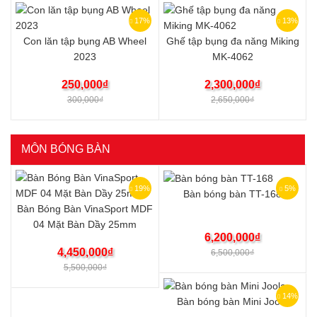
17%
13%
Con lăn tập bụng AB Wheel
Ghế tập bụng đa năng Miking
2023
MK-4062
250,000
₫
2,300,000
₫
300,000
₫
2,650,000
₫
MÔN BÓNG BÀN
19%
5%
Bàn bóng bàn TT-168
Bàn Bóng Bàn VinaSport MDF
04 Mặt Bàn Dầy 25mm
6,200,000
₫
4,450,000
₫
6,500,000
₫
5,500,000
₫
14%
Bàn bóng bàn Mini Joola