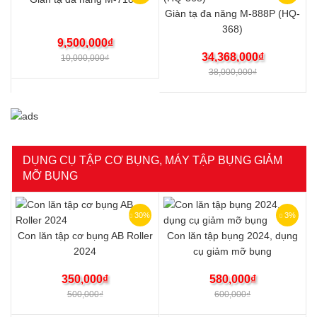
Giàn tạ đa năng M-888P (HQ-
368)
9,500,000
₫
34,368,000
₫
10,000,000
₫
38,000,000
₫
DỤNG CỤ TẬP CƠ BỤNG, MÁY TẬP BỤNG GIẢM
MỠ BỤNG
30%
3%
Con lăn tập cơ bụng AB Roller
Con lăn tập bụng 2024, dụng
2024
cụ giảm mỡ bụng
350,000
₫
580,000
₫
500,000
₫
600,000
₫