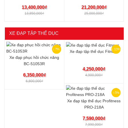
13,400,000
₫
21,200,000
₫
13,850,000
₫
25,000,000
₫
XE ĐẠP TẬP THỂ DỤC
7%
13%
Xe đạp tập thể dục Fitness
Xe đạp phục hồi chức năng
BC-51053R
4,250,000
₫
6,350,000
₫
4,900,000
₫
6,800,000
₫
5%
Xe đạp tập thể dục Profitness
PRO-218A
7,590,000
₫
7,990,000
₫