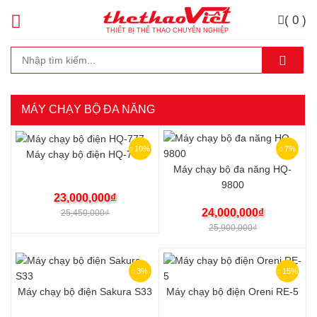
( 0 )
THIẾT BỊ THỂ THAO CHUYÊN NGHIỆP
MÁY CHẠY BỘ ĐA NĂNG
10%
7%
Máy chạy bộ điện HQ-777
Máy chạy bộ đa năng HQ-
9800
23,000,000
₫
24,000,000
₫
25,450,000
₫
25,900,000
₫
3%
15%
Máy chạy bộ điện Sakura S33
Máy chạy bộ điện Oreni RE-5