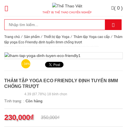
( 0 )
THIẾT BỊ THỂ THAO CHUYÊN NGHIỆP
Trang chủ
⁄
Sản phẩm
⁄
Thiết bị tập Yoga
⁄
Thảm tập Yoga cao cấp
⁄
Thảm
tập yoga Eco Friendly định tuyến 8mm chống trượt
34%
THẢM TẬP YOGA ECO FRIENDLY ĐỊNH TUYẾN 8MM
CHỐNG TRƯỢT
4.39
(87.78%)
18
bình chọn
Tình trạng: :
Còn hàng
230,000
₫
350,000
₫