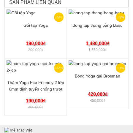
SẢN PHẨM LIÊN QUAN
5%
5%
Gối tập Yoga
Bóng tập thăng bằng Bosu
190,000
₫
1,480,000
₫
200,000
₫
1,550,000
₫
37%
7%
Bóng Yoga gai Brosman
Thảm Yoga Eco Friendly 2 lớp
6mm định tuyến chống trượt
420,000
₫
190,000
₫
450,000
₫
300,000
₫