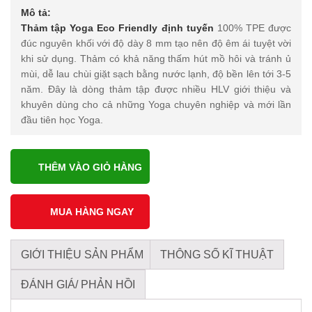
Mô tả:
Thảm tập Yoga Eco Friendly định tuyến
100% TPE được
đúc nguyên khối với độ dày 8 mm tạo nên độ êm ái tuyệt vời
khi sử dụng. Thảm có khả năng thấm hút mồ hôi và tránh ủ
mùi, dễ lau chùi giặt sạch bằng nước lạnh, độ bền lên tới 3-5
năm. Đây là dòng thảm tập được nhiều HLV giới thiệu và
khuyên dùng cho cả những Yoga chuyên nghiệp và mới lần
đầu tiên học Yoga.
THÊM VÀO GIỎ HÀNG
GIỚI THIỆU SẢN PHẨM
THÔNG SỐ KĨ THUẬT
ĐÁNH GIÁ/ PHẢN HỒI