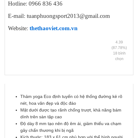
Hotline: 0966 836 436
E-mail: tuanphuongsport2013@gmail.com
Website:
thethaoviet.com.vn
4.39
(87.78%)
18
bình
chọn
Thảm yoga Eco định tuyến có hệ thống đường kẻ rõ
nét, hoa văn đẹp và độc đáo
Mặt dưới được tạo rãnh chống trượt, khả năng bám
dính trên sàn tập cao
Độ dày 8 mm tạo nên độ êm ái, giảm thiểu va chạm
gây chấn thương khi bị ngã
Kích thước: 183 x 61 cm phù hợp với thể hình người