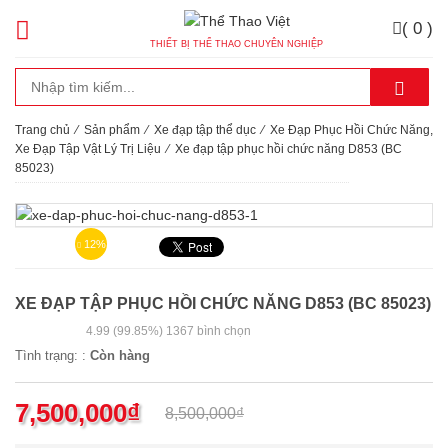
( 0 )
THIẾT BỊ THỂ THAO CHUYÊN NGHIỆP
Trang chủ
⁄
Sản phẩm
⁄
Xe đạp tập thể dục
⁄
Xe Đạp Phục Hồi Chức Năng,
Xe Đạp Tập Vật Lý Trị Liệu
⁄
Xe đạp tập phục hồi chức năng D853 (BC
85023)
12%
XE ĐẠP TẬP PHỤC HỒI CHỨC NĂNG D853 (BC 85023)
4.99
(99.85%)
1367
bình chọn
Tình trạng: :
Còn hàng
7,500,000
₫
8,500,000
₫