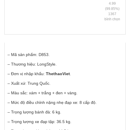
4.99
(99.85%)
1367
bình chọn
– Mã sản phẩm: D853.
– Thương hiệu: LongStyle.
– Đơn vị nhập khẩu:
ThethaoViet
.
– Xuất xứ: Trung Quốc.
– Màu sắc: xám + trắng + đen + vàng.
– Mức độ điều chỉnh nặng nhẹ đạp xe: 8 cấp độ.
– Trọng lượng bánh đà: 6 kg.
– Trọng lượng xe đạp tập: 36.5 kg.