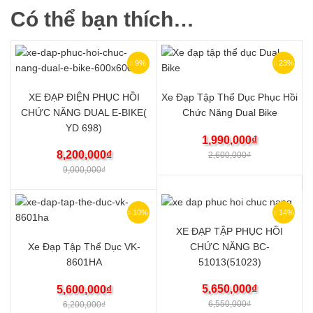
Có thể bạn thích…
9%
23%
XE ĐẠP ĐIỆN PHỤC HỒI
Xe Đạp Tập Thể Dục Phục Hồi
CHỨC NĂNG DUAL E-BIKE(
Chức Năng Dual Bike
YD 698)
1,990,000
₫
8,200,000
₫
2,600,000
₫
9,000,000
₫
10%
14%
XE ĐẠP TẬP PHỤC HỒI
Xe Đạp Tập Thể Dục VK-
CHỨC NĂNG BC-
8601HA
51013(51023)
5,650,000
₫
5,600,000
₫
6,550,000
₫
6,200,000
₫