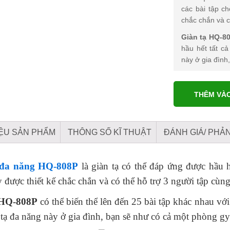
các bài tập c
chắc chắn và c
Giàn tạ HQ-8
hầu hết tất cả
này ở gia đình
THÊM VÀ
IỆU SẢN PHẨM
THÔNG SỐ KĨ THUẬT
ĐÁNH GIÁ/ PHẢN
 đa năng HQ-808P
là giàn tạ có thể đáp ứng được hầu h
được thiết kế chắc chắn và có thể hỗ trợ 3 người tập cùng
 HQ-808P
có thể biến thể lên đến 25 bài tập khác nhau với
tạ đa năng này ở gia đình, bạn sẽ như có cả một phòng gy