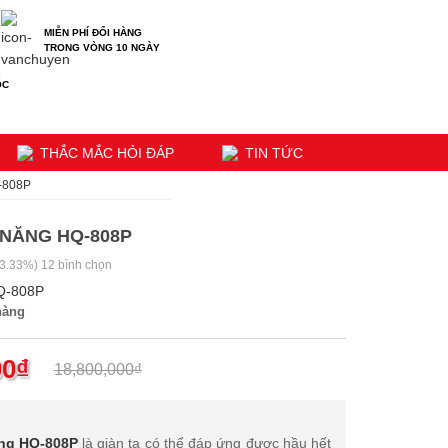
MIỄN PHÍ ĐỔI HÀNG
TRONG VÒNG 10 NGÀY
ỐC
THẮC MẮC HỎI ĐÁP
TIN TỨC
Q-808P
 NĂNG HQ-808P
3.33%)
12
bình chọn
Q-808P
hàng
00
₫
18,800,000
₫
ăng HQ-808P
là giàn tạ có thể đáp ứng được hầu hết