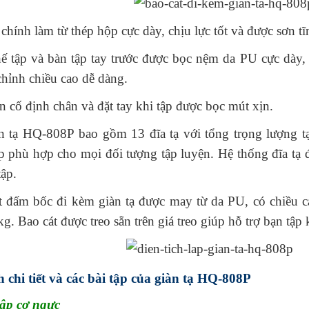
hính làm từ thép hộp cực dày, chịu lực tốt và được sơn tĩn
ế tập và bàn tập tay trước được bọc nệm da PU cực dày,
chỉnh chiều cao dễ dàng.
 cố định chân và đặt tay khi tập được bọc mút xịn.
n tạ HQ-808P bao gồm 13 đĩa tạ với tổng trọng lượng t
p phù hợp cho mọi đối tượng tập luyện. Hệ thống đĩa tạ 
tập.
t đấm bốc đi kèm giàn tạ được may từ da PU, có chiều c
g. Bao cát được treo sẵn trên giá treo giúp hỗ trợ bạn tậ
 chi tiết và các bài tập của giàn tạ HQ-808P
tập cơ ngực