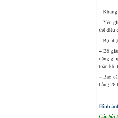
– Khung c
– Yên gh
thể điều 
– Bộ phận
– Bộ già
nặng giú
toàn khi 
– Bao cá
bằng 28 k
Hình ảnh
Các bài 