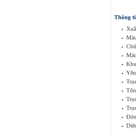
Thông ti
Xuấ
Màu
Chức
Màu
Khun
Yên
Trọn
Tổn
Trọ
Trọn
Đón
Diệ