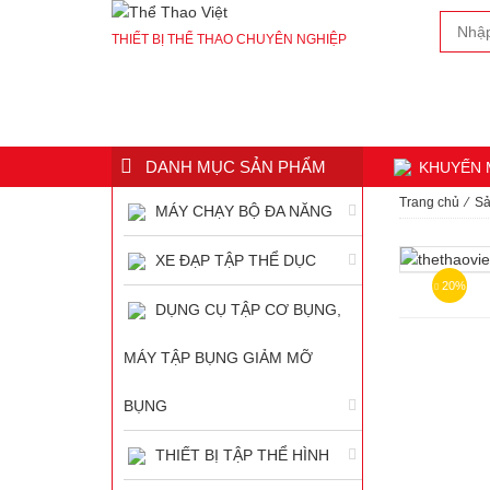
THIẾT BỊ THỂ THAO CHUYÊN NGHIỆP
DANH MỤC SẢN PHẨM
KHUYẾN 
Trang chủ
⁄
Sả
MÁY CHẠY BỘ ĐA NĂNG
XE ĐẠP TẬP THỂ DỤC
20%
DỤNG CỤ TẬP CƠ BỤNG,
MÁY TẬP BỤNG GIẢM MỠ
BỤNG
THIẾT BỊ TẬP THỂ HÌNH