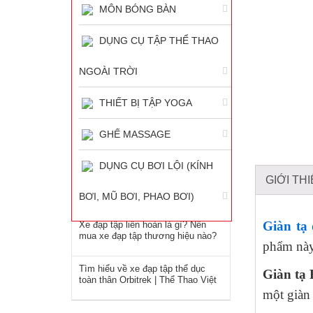
MÔN BÓNG BÀN
DỤNG CỤ TẬP THỂ THAO
NGOÀI TRỜI
TIN LIÊN QUAN
THIẾT BỊ TẬP YOGA
GHẾ MASSAGE
Những Máy Tập Đa Năng Dùng
Cho Gia Đình Tốt Nhất
DỤNG CỤ BƠI LỘI (KÍNH
GIỚI TH
Top Máy Chạy Bộ Điện Đa Năng
Dùng Cho Gia Đình Tốt Nhất
BƠI, MŨ BƠI, PHAO BƠI)
Giàn tạ
Xe đạp tập liên hoàn là gì? Nên
mua xe đạp tập thương hiệu nào?
phẩm này 
Tìm hiểu về xe đạp tập thể dục
Giàn tạ
toàn thân Orbitrek | Thể Thao Việt
một giàn 