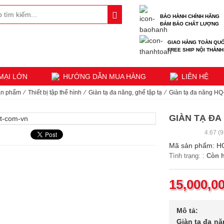
BẢO HÀNH CHÍNH HÃNG
ĐẢM BẢO CHẤT LƯỢNG
GIAO HÀNG TOÀN QU
FREE SHIP NỘI THÀNH
MẠI LỚN
HƯỚNG DẪN MUA HÀNG
LIÊN HỆ
n phẩm
⁄
Thiết bị tập thể hình
⁄
Giàn tạ đa năng, ghế tập tạ
⁄
Giàn tạ đa năng H
GIÀN TẠ ĐA
4.67
(9
Mã sản phẩm:
H
Tình trạng: :
Còn 
15,000,0
Mô tả:
Giàn tạ đa n