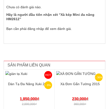
Chưa có đánh giá nào.
Hãy là người đầu tiên nhận xét “Xà kép Mini đa năng
HM2612”
Bạn cần phải
đăng nhập
để xem đánh giá.
SẢN PHẨM LIÊN QUAN
HOT
36%
Dàn Tạ Đa Năng Xuki 2018
Xà Đơn Gắn Tường 2015
8%
1,850,000
₫
230,000
₫
2,000,000
₫
360,000
₫