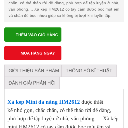
chắn, có thể tháo rời dễ dàng, phù hợp để tập luyện ở nhà,
văn phòng…. Xà kép HM2612 có tay cầm được bọc mút êm
và chân đế bọc nhựa giúp xà không bị tượt khi luyên tập.
THÊM VÀO GIỎ HÀNG
GIỚI THIỆU SẢN PHẨM
THÔNG SỐ KĨ THUẬT
ĐÁNH GIÁ/ PHẢN HỒI
Xà kép Mini đa năng HM2612
được thiết
kế nhỏ gọn, chắc chắn, có thể tháo rời dễ dàng,
phù hợp để tập luyện ở nhà, văn phòng…. Xà kép
mini HM2612 có tay cầm được bọc mút êm và