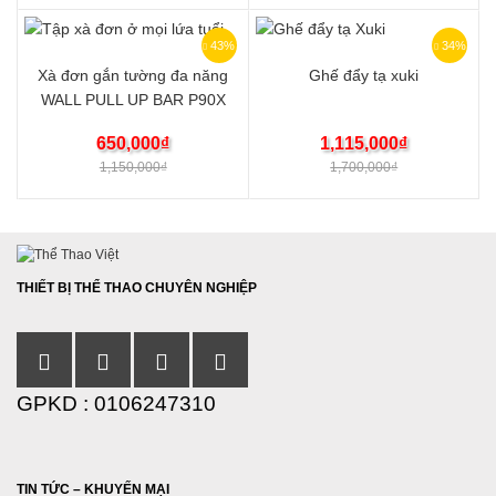
43%
34%
Xà đơn gắn tường đa năng
Ghế đẩy tạ xuki
WALL PULL UP BAR P90X
650,000
₫
1,115,000
₫
1,150,000
₫
1,700,000
₫
THIẾT BỊ THỂ THAO CHUYÊN NGHIỆP
GPKD : 0106247310
TIN TỨC – KHUYẾN MẠI