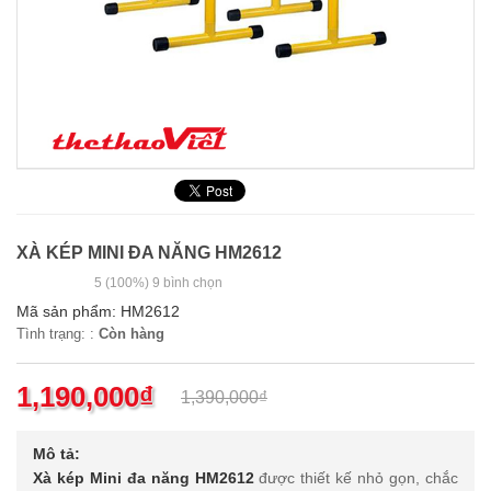
XÀ KÉP MINI ĐA NĂNG HM2612
5
(100%)
9
bình chọn
Mã sản phẩm:
HM2612
Tình trạng: :
Còn hàng
1,190,000
₫
1,390,000
₫
Mô tả:
Xà kép Mini đa năng HM2612
được thiết kế nhỏ gọn, chắc