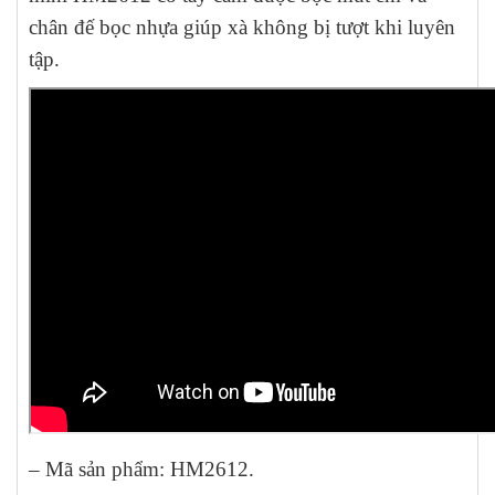
chân đế bọc nhựa giúp xà không bị tượt khi luyên
tập.
– Mã sản phẩm: HM2612.