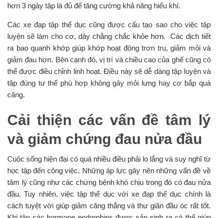
hơn 3 ngày tập là đủ để tăng cường khả năng hiếu khí.
Các xe đạp tập thể dục cũng được cấu tạo sao cho việc tập
luyện sẽ làm cho cơ, dây chằng chắc khỏe hơn. Các dịch tiết
ra bao quanh khớp giúp khớp hoạt động trơn tru, giảm mỏi và
giảm đau hơn. Bên cạnh đó, vị trí và chiều cao của ghế cũng có
thể được điều chỉnh linh hoạt. Điều này sẽ dễ dàng tập luyện và
tập đúng tư thế phù hợp không gây mỏi lưng hay cơ bắp quá
căng.
Cải thiện các vấn đề tâm lý
và giảm chứng đau nửa đầu
Cuộc sống hiện đại có quá nhiều điều phải lo lắng và suy nghĩ từ
học tập đến công việc. Những áp lực gây nên những vấn đề về
tâm lý cũng như các chứng bệnh khó chịu trong đó có đau nửa
đầu. Tuy nhiên, việc tập thể dục với xe đạp thể dục chính là
cách tuyệt vời giúp giảm căng thẳng và thư giãn đầu óc rất tốt.
Khi tập các hormone endorphins được sản sinh ra có thể giúp