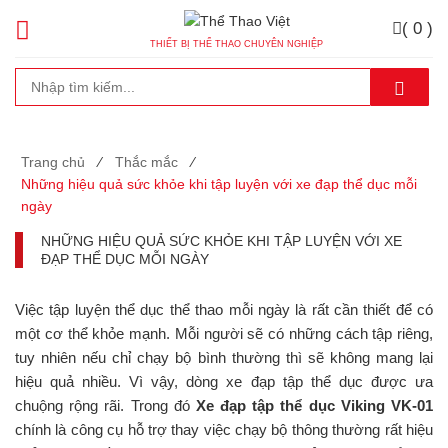
( 0 )
THIẾT BỊ THỂ THAO CHUYÊN NGHIỆP
Trang chủ
⁄
Thắc mắc
⁄
Những hiệu quả sức khỏe khi tập luyện với xe đạp thể dục mỗi
ngày
NHỮNG HIỆU QUẢ SỨC KHỎE KHI TẬP LUYỆN VỚI XE
ĐẠP THỂ DỤC MỖI NGÀY
Việc tập luyện thể dục thể thao mỗi ngày là rất cần thiết để có
một cơ thể khỏe mạnh. Mỗi người sẽ có những cách tập riêng,
tuy nhiên nếu chỉ chạy bộ bình thường thì sẽ không mang lại
hiệu quả nhiều. Vì vậy, dòng xe đạp tập thể dục được ưa
chuộng rộng rãi. Trong đó
Xe đạp tập thể dục Viking VK-01
chính là công cụ hỗ trợ thay việc chạy bộ thông thường rất hiệu