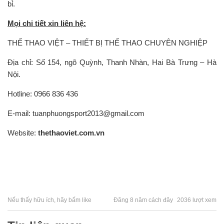
bỉ.
Mọi chi tiết xin liên hệ:
THỂ THAO VIỆT – THIẾT BỊ THỂ THAO CHUYÊN NGHIỆP
Địa chỉ: Số 154, ngõ Quỳnh, Thanh Nhàn, Hai Bà Trưng – Hà
Nội.
Hotline: 0966 836 436
E-mail: tuanphuongsport2013@gmail.com
Website:
thethaoviet.com.vn
Nếu thấy hữu ích, hãy bấm like
Đăng 8 năm cách đây
2036 lượt xem