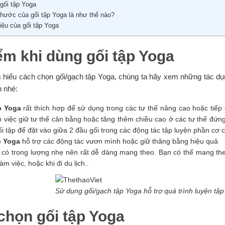
gối tập Yoga
hước của gối tập Yoga là như thế nào?
iệu của gối tập Yoga
ểm khi dùng
gối tập Yoga
m hiểu cách chọn gối/gạch tập Yoga, chúng ta hãy xem những tác dụ
n nhé:
p Yoga
rất thích hợp để sử dụng trong các tư thế nâng cao hoặc tiếp 
 việc giữ tư thế cân bằng hoặc tăng thêm chiều cao ở các tư thế đứn
i tập để đặt vào giữa 2 đầu gối trong các động tác tập luyện phần cơ 
p Yoga
hỗ trợ các động tác vươn mình hoặc giữ thăng bằng hiệu quả
 có trọng lượng nhẹ nên rất dễ dàng mang theo. Bạn có thể mang the
àm việc, hoặc khi đi du lịch..
Sử dụng gối/gạch tập Yoga hỗ trợ quá trình luyện tập
 chọn
gối tập Yoga