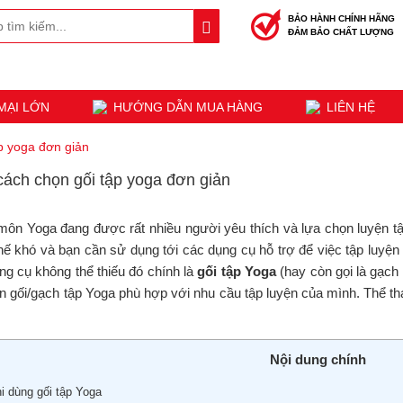
BẢO HÀNH CHÍNH HÃNG
ĐẢM BẢO CHẤT LƯỢNG
MẠI LỚN
HƯỚNG DẪN MUA HÀNG
LIÊN HỆ
p yoga đơn giản
cách chọn gối tập yoga đơn giản
môn Yoga đang được rất nhiều người yêu thích và lựa chọn luyện tậ
 thế khó và bạn cần sử dụng tới các dụng cụ hỗ trợ để việc tập luy
ng cụ không thể thiếu đó chính là
gối tập Yoga
(hay còn gọi là gạch
ọn gối/gạch tập Yoga phù hợp với nhu cầu tập luyện của mình. Thể t
Nội dung chính
 dùng gối tập Yoga