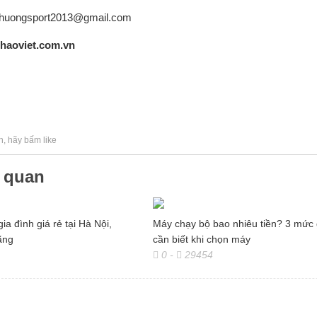
nphuongsport2013@gmail.com
thaoviet.com.vn
h, hãy bấm like
n quan
ia đình giá rẻ tại Hà Nội,
Máy chạy bộ bao nhiêu tiền? 3 mức 
ãng
cần biết khi chọn máy
0
-
29454