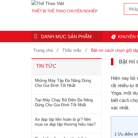
THIẾT BỊ THỂ THAO CHUYÊN NGHIỆP
DANH MỤC SẢN PHẨM
KHUYẾN 
Trang chủ
⁄
Thắc mắc
⁄
Bật mí cách chọn gối tậ
Bật mí 
TIN TỨC
Hiện nay bộ 
Những Máy Tập Đa Năng Dùng
rất nhiều tư
Cho Gia Đình Tốt Nhất
Yoga, một dụ
Top Máy Chạy Bộ Điện Đa Năng
biết cách ch
Dùng Cho Gia Đình Tốt Nhất
xác nhất.
Xe đạp tập liên hoàn là gì? Nên
mua xe đạp tập thương hiệu nào?
1
Ưu điểm khi