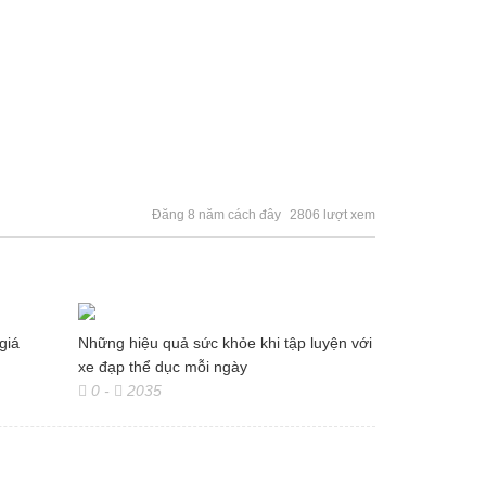
Đăng 8 năm cách đây
2806 lượt xem
giá
Những hiệu quả sức khỏe khi tập luyện với
xe đạp thể dục mỗi ngày
0
-
2035