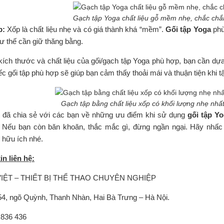
Gạch tập Yoga chất liệu gỗ mềm nhẹ, chắc chắ
p:
Xốp là chất liệu nhẹ và có giá thành khá “mềm”.
Gối tập Yoga
phù
ư thế cần giữ thăng bằng.
kích thước và chất liệu của gối/gạch tập Yoga phù hợp, bạn cần dựa
ếc gối tập phù hợp sẽ giúp bạn cảm thấy thoải mái và thuận tiện khi t
Gạch tập bằng chất liệu xốp có khối lượng nhẹ nhất
t đã chia sẻ với các bạn về những ưu điểm khi sử dụng
gối tập Y
 Nếu bạn còn băn khoăn, thắc mắc gì, đừng ngần ngại. Hãy nhấc 
 hữu ích nhé.
xin liên hệ:
IỆT – THIẾT BỊ THỂ THAO CHUYÊN NGHIỆP
154, ngõ Quỳnh, Thanh Nhàn, Hai Bà Trưng – Hà Nội.
 836 436