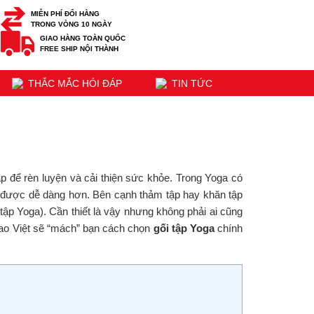
MIỄN PHÍ ĐỔI HÀNG
TRONG VÒNG 10 NGÀY
GIAO HÀNG TOÀN QUỐC
FREE SHIP NỘI THÀNH
THẮC MẮC HỎI ĐÁP
TIN TỨC
p để rèn luyện và cải thiện sức khỏe. Trong Yoga có
ện được dễ dàng hơn. Bên cạnh thảm tập hay khăn tập
 tập Yoga). Cần thiết là vậy nhưng không phải ai cũng
hao Việt sẽ “mách” bạn cách chọn
gối tập Yoga
chính