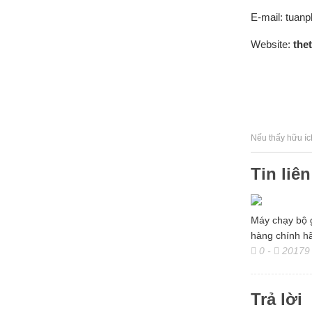
E-mail: tua
Website:
the
Nếu thấy hữu íc
Tin liê
Máy chạy bộ g
hàng chính h
0
-
20179
Trả lời