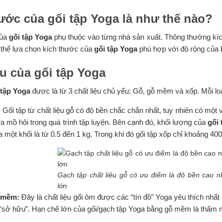
hước của
gối tập Yoga
là như thế nào?
của
gối tập Yoga
phụ thuộc vào từng nhà sản xuất. Thông thường kíc
 thể lựa chọn kích thước của
gối tập Yoga
phù hợp với độ rộng của bà
ệu của
gối tập Yoga
 tập Yoga
được là từ 3 chất liệu chủ yếu: Gỗ, gỗ mềm và xốp. Mỗi lo
:
Gối tập từ chất liệu gỗ có độ bền chắc chắn nhất, tuy nhiên có một 
 ra mồ hôi trong quá trình tập luyện. Bên cạnh đó, khối lượng của
gối
a một khối là từ 0.5 đến 1 kg. Trong khi đó gối tập xốp chỉ khoảng 400
Gạch tập chất liệu gỗ có ưu điểm là độ bền cao nh
lớn
ỗ mềm:
Đây là chất liệu gối ôm được các “tín đồ” Yoga yêu thích nhấ
y “sở hữu”. Hạn chế lớn của gối/gạch tập Yoga bằng gỗ mềm là thấm 