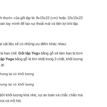
h thước của gối tập là: 8x15x22 (cm) hoặc 10x15x22
n tay mình để tạo sự thoải mái và tiện lợi khi tập.
ại vật liệu sẽ có những ưu điểm khác nhau:
vài hạn chế.
Gối tập Yog
a bằng gỗ sẽ làm bạn bị trơn
 tập Yoga
bằng gỗ là lớn nhất trong 3 chất, khối lượng
 gr.
ưng lại có khối lượng
t bởi khối lượng khá nhẹ, sự an toàn và chắc chắn mà
mùi và mồ hôi.