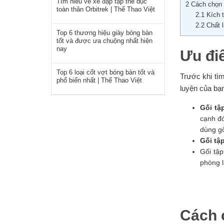
Tìm hiểu về xe đạp tập thể dục
2
Cách chọn 
toàn thân Orbitrek | Thể Thao Việt
2.1
Kích t
2.2
Chất l
Top 6 thương hiệu giày bóng bàn
tốt và được ưa chuộng nhất hiện
nay
Ưu đi
Top 6 loại cốt vợt bóng bàn tốt và
Trước khi tì
phổ biến nhất | Thể Thao Việt
luyện của bạ
Gối tậ
cạnh đó
dùng gố
Gối tậ
Gối tập
phòng l
Cách