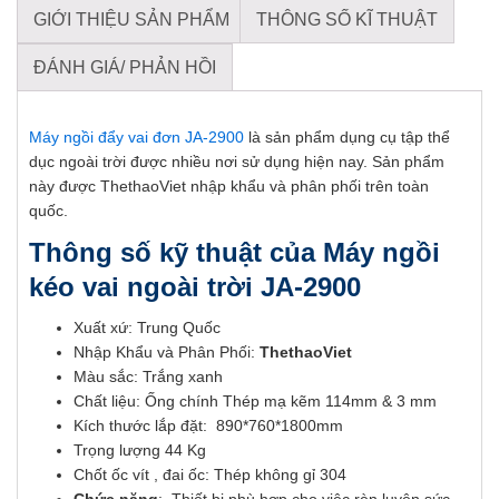
GIỚI THIỆU SẢN PHẨM
THÔNG SỐ KĨ THUẬT
ĐÁNH GIÁ/ PHẢN HỒI
Máy ngồi đẩy vai đơn JA-2900
là sản phẩm dụng cụ tập thể
dục ngoài trời được nhiều nơi sử dụng hiện nay. Sản phẩm
này được ThethaoViet nhập khẩu và phân phối trên toàn
quốc.
Thông số kỹ thuật của Máy ngồi
kéo vai ngoài trời JA-2900
Xuất xứ: Trung Quốc
Nhập Khẩu và Phân Phối:
ThethaoViet
Màu sắc: Trắng xanh
Chất liệu: Ống chính Thép mạ kẽm 114mm & 3 mm
Kích thước lắp đặt: 890*760*1800mm
Trọng lượng 44 Kg
Chốt ốc vít , đai ốc: Thép không gỉ 304