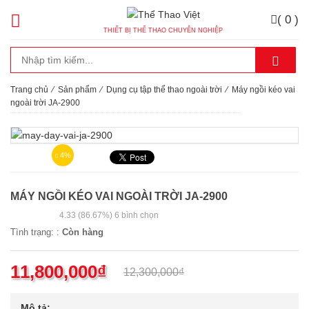
( 0 )
THIẾT BỊ THỂ THAO CHUYÊN NGHIỆP
Trang chủ
⁄
Sản phẩm
⁄
Dụng cụ tập thể thao ngoài trời
⁄
Máy ngồi kéo vai
ngoài trời JA-2900
4%
MÁY NGỒI KÉO VAI NGOÀI TRỜI JA-2900
4.33
(86.67%)
6
bình chọn
Tình trạng: :
Còn hàng
11,800,000
₫
12,300,000
₫
Mô tả: