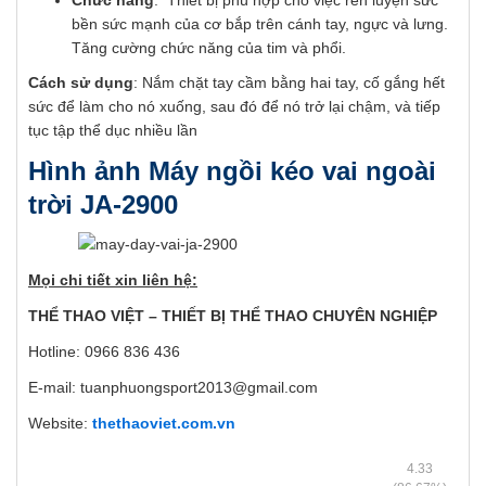
Chức năng
: Thiết bị phù hợp cho việc rèn luyện sức
bền sức mạnh của cơ bắp trên cánh tay, ngực và lưng.
Tăng cường chức năng của tim và phổi.
Cách sử dụng
: Nắm chặt tay cầm bằng hai tay, cố gắng hết
sức để làm cho nó xuống, sau đó để nó trở lại chậm, và tiếp
tục tập thể dục nhiều lần
Hình ảnh Máy ngồi kéo vai ngoài
trời JA-2900
Mọi chi tiết xin liên hệ:
THỂ THAO VIỆT – THIẾT BỊ THỂ THAO CHUYÊN NGHIỆP
Hotline: 0966 836 436
E-mail: tuanphuongsport2013@gmail.com
Website:
thethaoviet.com.vn
4.33