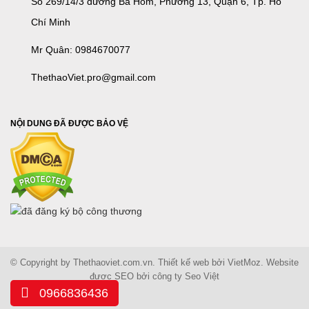
Số 269/14/3 đường Bà Hom, Phường 13, Quận 6, Tp. Hồ
Chí Minh
Mr Quân: 0984670077
ThethaoViet.pro@gmail.com
NỘI DUNG ĐÃ ĐƯỢC BẢO VỆ
© Copyright by Thethaoviet.com.vn. Thiết kế web bởi
VietMoz
. Website
được SEO bởi công ty
Seo Việt
0966836436