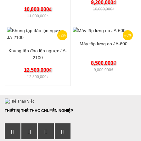
9,200,000
₫
10,800,000
₫
10,000,000
₫
11,000,000
₫
2%
6%
Máy tập lưng eo JA-600
Khung tập đảo lộn ngược JA-
2100
8,500,000
₫
12,500,000
₫
9,000,000
₫
12,800,000
₫
THIẾT BỊ THỂ THAO CHUYÊN NGHIỆP