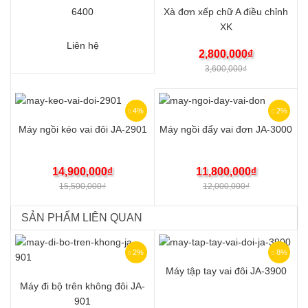
6400
Xà đơn xếp chữ A điều chỉnh
XK
Liên hệ
2,800,000
₫
3,600,000
₫
4%
2%
Máy ngồi kéo vai đôi JA-2901
Máy ngồi đẩy vai đơn JA-3000
14,900,000
₫
11,800,000
₫
15,500,000
₫
12,000,000
₫
SẢN PHẨM LIÊN QUAN
2%
8%
Máy tập tay vai đôi JA-3900
Máy đi bộ trên không đôi JA-
901