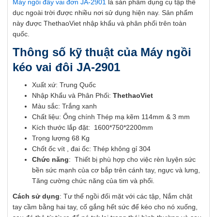
Máy ngồi đẩy vai đơn JA-2901
là sản phẩm dụng cụ tập thể
dục ngoài trời được nhiều nơi sử dụng hiện nay. Sản phẩm
này được ThethaoViet nhập khẩu và phân phối trên toàn
quốc.
Thông số kỹ thuật của Máy ngồi
kéo vai đôi JA-2901
Xuất xứ: Trung Quốc
Nhập Khẩu và Phân Phối:
ThethaoViet
Màu sắc: Trắng xanh
Chất liệu: Ống chính Thép mạ kẽm 114mm & 3 mm
Kích thước lắp đặt: 1600*750*2200mm
Trọng lượng 68 Kg
Chốt ốc vít , đai ốc: Thép không gỉ 304
Chức năng
: Thiết bị phù hợp cho việc rèn luyện sức
bền sức mạnh của cơ bắp trên cánh tay, ngực và lưng,
Tăng cường chức năng của tim và phổi.
Cách sử dụng
: Tư thế ngồi đối mặt với các tập, Nắm chặt
tay cầm bằng hai tay, cố gắng hết sức để kéo cho nó xuống,