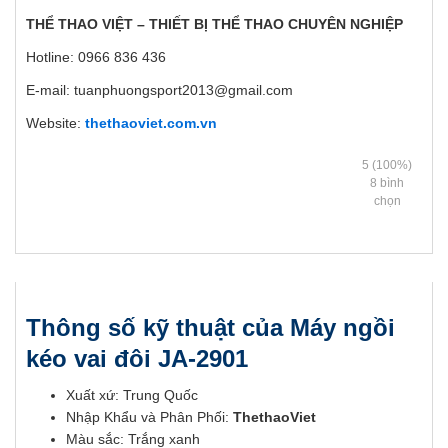
THỂ THAO VIỆT – THIẾT BỊ THỂ THAO CHUYÊN NGHIỆP
Hotline: 0966 836 436
E-mail: tuanphuongsport2013@gmail.com
Website:
thethaoviet.com.vn
5
(100%)
8
bình
chọn
Thông số kỹ thuật của Máy ngồi
kéo vai đôi JA-2901
Xuất xứ: Trung Quốc
Nhập Khẩu và Phân Phối:
ThethaoViet
Màu sắc: Trắng xanh