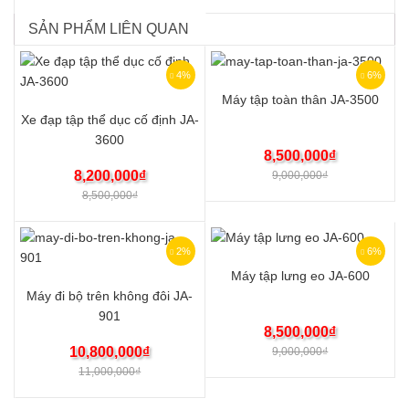
SẢN PHẨM LIÊN QUAN
4%
6%
Máy tập toàn thân JA-3500
Xe đạp tập thể dục cố định JA-
3600
8,500,000
₫
8,200,000
₫
9,000,000
₫
8,500,000
₫
2%
6%
Máy tập lưng eo JA-600
Máy đi bộ trên không đôi JA-
901
8,500,000
₫
10,800,000
₫
9,000,000
₫
11,000,000
₫