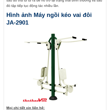
sau đó thả từ từ ra để nó trở lại trạng thái bình thường và sau
đó tập tiếp tục động tác nhiều lần.
Hình ảnh Máy ngồi kéo vai đôi
JA-2901
Mọi chi tiết xin liên hệ: