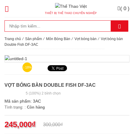
( 0 )
THIẾT BỊ THỂ THAO CHUYÊN NGHIỆP
Trang chủ
⁄
Sản phẩm
⁄
Môn Bóng Bàn
⁄
Vợt bóng bàn
⁄
Vợt bóng bàn
Double Fish DF-3AC
18%
VỢT BÓNG BÀN DOUBLE FISH DF-3AC
5
(100%)
2
bình chọn
Mã sản phẩm:
3AC
Tình trạng: :
Còn hàng
245,000
₫
300,000
₫