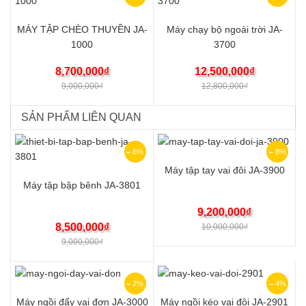
MÁY TẬP CHÈO THUYỀN JA-
Máy chạy bộ ngoài trời JA-
1000
3700
8,700,000
₫
12,500,000
₫
9,000,000
₫
12,800,000
₫
SẢN PHẨM LIÊN QUAN
6%
8%
Máy tập tay vai đôi JA-3900
Máy tập bập bênh JA-3801
9,200,000
₫
8,500,000
₫
10,000,000
₫
9,000,000
₫
2%
4%
Máy ngồi đẩy vai đơn JA-3000
Máy ngồi kéo vai đôi JA-2901