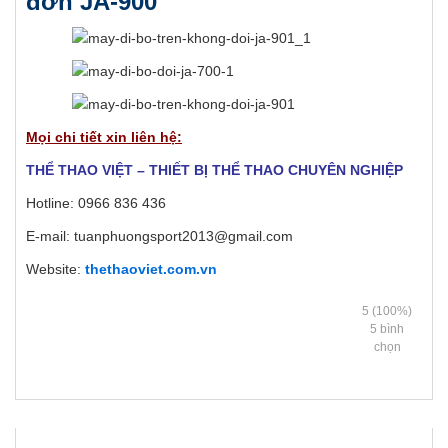
đơn JA-900
Mọi chi tiết xin liên hệ:
THỂ THAO VIỆT – THIẾT BỊ THỂ THAO CHUYÊN NGHIỆP
Hotline: 0966 836 436
E-mail: tuanphuongsport2013@gmail.com
Website:
thethaoviet.com.vn
5
(100%)
5
bình
chọn