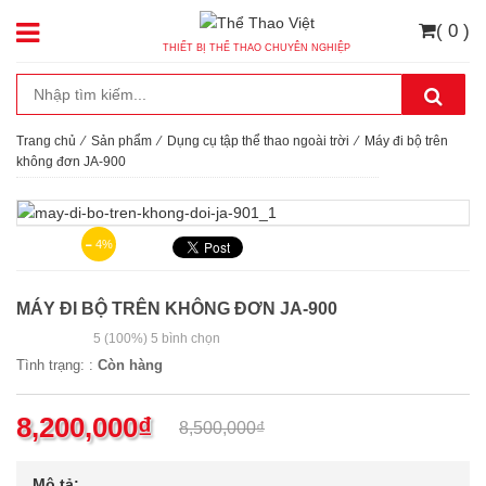
( 0 )
THIẾT BỊ THỂ THAO CHUYÊN NGHIỆP
Trang chủ
⁄
Sản phẩm
⁄
Dụng cụ tập thể thao ngoài trời
⁄
Máy đi bộ trên
không đơn JA-900
4%
MÁY ĐI BỘ TRÊN KHÔNG ĐƠN JA-900
5
(100%)
5
bình chọn
Tình trạng: :
Còn hàng
8,200,000
₫
8,500,000
₫
Mô tả: