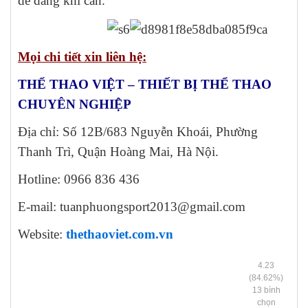
dễ dàng khi cần.
Mọi chi tiết xin liên hệ:
THỂ THAO VIỆT – THIẾT BỊ THỂ THAO
CHUYÊN NGHIỆP
Địa chỉ: Số 12B/683 Nguyễn Khoái, Phường
Thanh Trì, Quận Hoàng Mai, Hà Nội.
Hotline: 0966 836 436
E-mail: tuanphuongsport2013@gmail.com
Website:
thethaoviet.com.vn
4.23
(84.62%)
13
bình
chọn