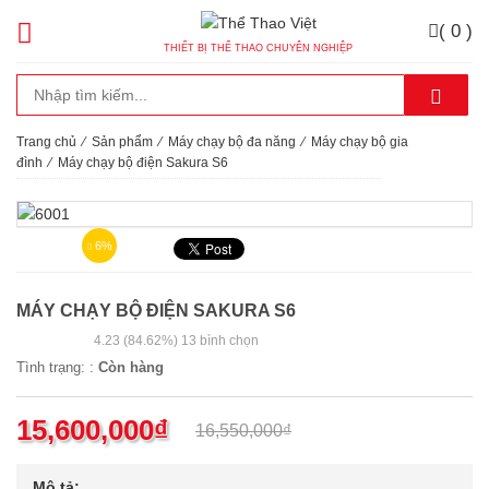
( 0 )
THIẾT BỊ THỂ THAO CHUYÊN NGHIỆP
Trang chủ
⁄
Sản phẩm
⁄
Máy chạy bộ đa năng
⁄
Máy chạy bộ gia
đình
⁄
Máy chạy bộ điện Sakura S6
6%
MÁY CHẠY BỘ ĐIỆN SAKURA S6
4.23
(84.62%)
13
bình chọn
Tình trạng: :
Còn hàng
15,600,000
₫
16,550,000
₫
Mô tả: